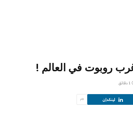
غرب روبوت في العالم !
1 دقائق
لينكدإن