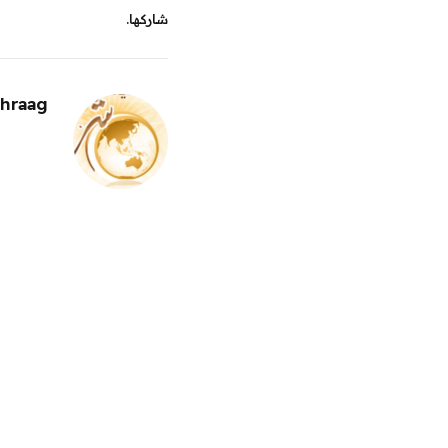
شاركها.
hraag