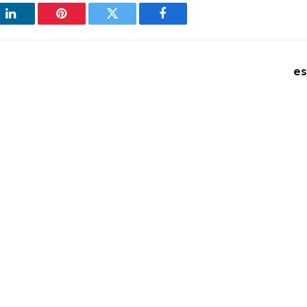
فيسبوك
تويتر
بينتيريست
لين
es