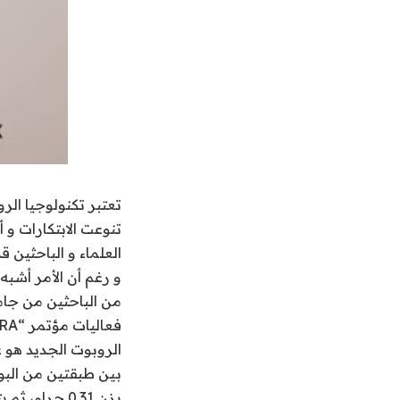
تعتبر تكنولوجيا الر
تنوعت الابتكارات و
العلماء و الباحثين 
و رغم أن الأمر أشبه
من الباحثين من جا
فعاليات مؤتمر “ICRA” الخاص بالروبوتيك في مدينة سياتل الأمريكية عن هذا الروبوت المصغر.
يزن 0.31 جر