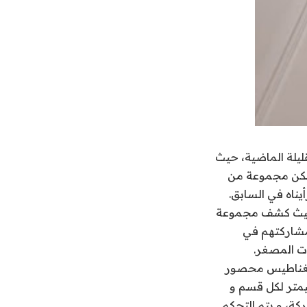
قليلة الماضية، حيث
 لكن مجموعة من
يناه في السابق.
ع، حيث كشف مجموعة
مشاركتهم في
لبولي فينيل كلوريد “PVC” و مجهزة بمغناطيس محصور
سترين، و هذه الورقة مقسمة لقسمين مربعين بحجم 1.7 سنتيمتر لكل قسم و
ركة، و يتم التحكم