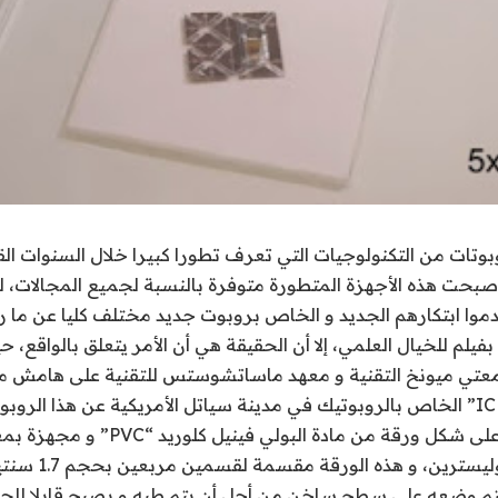
وبوتات من التكنولوجيات التي تعرف تطورا كبيرا خلال السنوات ال
 أصبحت هذه الأجهزة المتطورة متوفرة بالنسبة لجميع المجالات،
قدموا ابتكارهم الجديد و الخاص بروبوت جديد مختلف كليا عن ما رأ
 بفيلم للخيال العلمي، إلا أن الحقيقة هي أن الأمر يتعلق بالواق
معتي ميونخ التقنية و معهد ماساتشوستس للتقنية على هامش 
الروبوت الجديد هو على شكل ورقة من مادة ا
بين طبقتين من البولي
ام، ثم يتم وضعه على سطح ساخن من أجل أن يتم طيه و يصبح قابلا للح