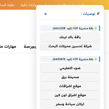
الرئيسية
اقتصاد وبورصة
مهارات مالية
عقلية النجا
×
توصيات :
باقة متميزة VIP (كود: AA11138):
باقة باك لينك
الرئيسية
شركة تحسين محركات البحث
اقتصاد وبورصة
مهارات ما
باقة متميزة VIP (كود: AA35872):
ضوء التعليمي
صحيفة برق
موقع اشراقات
موقع اشراق اون لاين
اركان سياحة وسفر