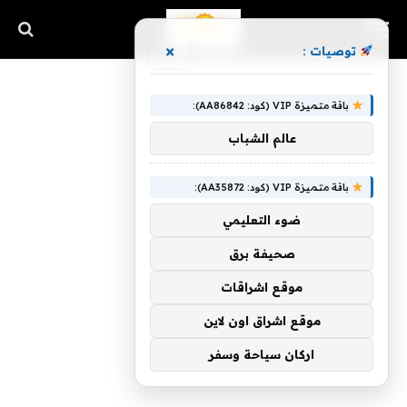
×
توصيات :
باقة متميزة VIP (كود: AA86842):
عالم الشباب
باقة متميزة VIP (كود: AA35872):
ضوء التعليمي
صحيفة برق
موقع اشراقات
موقع اشراق اون لاين
اركان سياحة وسفر