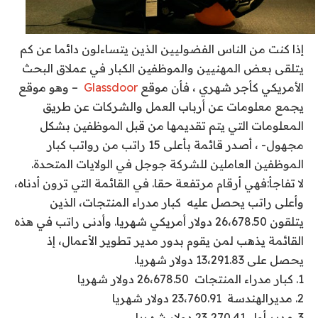
إذا كنت من الناس الفضوليين الذين يتساءلون دائما عن كم
يتلقى بعض المهنيين والموظفين الكبار في عملاق البحث
الأمريكي كأجر شهري ، فأن موقع
Glassdoor
– وهو موقع
يجمع معلومات عن أرباب العمل والشركات عن طريق
المعلومات التي يتم تقديمها من قبل الموظفين بشكل
مجهول- ، أصدر قائمة بأعلى 15 راتب من رواتب كبار
الموظفين العاملين للشركة جوجل في الولايات المتحدة.
لا تفاجأ:فهي أرقام مرتفعة حقا. في القائمة التي ترون أدناه،
وأعلى راتب يحصل عليه كبار مدراء المنتجات، الذين
يتلقون 26،678.50 دولار أمريكي شهريا. وأدنى راتب في هذه
القائمة يذهب لمن يقوم بدور مدير تطوير الأعمال، إذ
يحصل على 13،291.83 دولار شهريا.
1. كبار مدراء المنتجات 26،678.50 دولار شهريا
2. مديرالهندسة 23،760.91 دولار شهريا
3. مدير أول 23،270.41 دولار شهريا